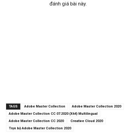
đánh giá bài này.
TAGS
Adobe Master Collection
Adobe Master Collection 2020
Adobe Master Collection CC 07.2020 (X64) Multilingual
Adobe Master Collection CC 2020
Creative Cloud 2020
Trọn bộ Adobe Master Collection 2020