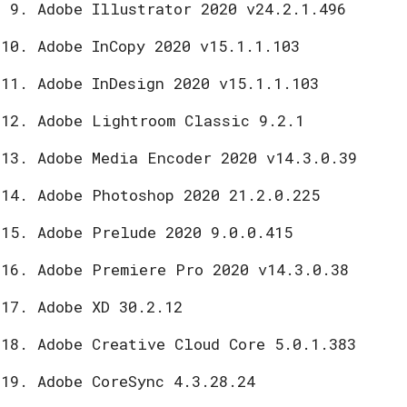
Adobe Illustrator 2020 v24.2.1.496
Adobe InCopy 2020 v15.1.1.103
Adobe InDesign 2020 v15.1.1.103
Adobe Lightroom Classic 9.2.1
Adobe Media Encoder 2020 v14.3.0.39
Adobe Photoshop 2020 21.2.0.225
Adobe Prelude 2020 9.0.0.415
Adobe Premiere Pro 2020 v14.3.0.38
Adobe XD 30.2.12
Adobe Creative Cloud Core 5.0.1.383
Adobe CoreSync 4.3.28.24