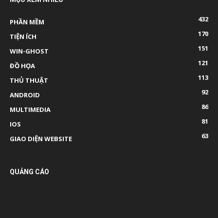
432
PHẦN MỀM
170
TIỆN ÍCH
151
WIN-GHOST
121
ĐỒ HỌA
113
THỦ THUẬT
92
ANDROID
86
MULTIMEDIA
81
IOS
63
GIAO DIỆN WEBSITE
QUẢNG CÁO