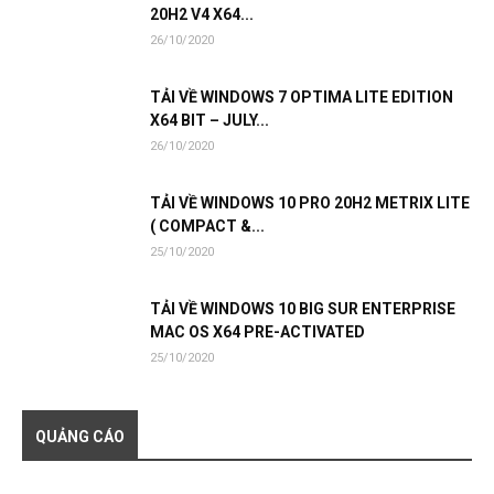
20H2 V4 X64...
26/10/2020
TẢI VỀ WINDOWS 7 OPTIMA LITE EDITION
X64 BIT – JULY...
26/10/2020
TẢI VỀ WINDOWS 10 PRO 20H2 METRIX LITE
( COMPACT &...
25/10/2020
TẢI VỀ WINDOWS 10 BIG SUR ENTERPRISE
MAC OS X64 PRE-ACTIVATED
25/10/2020
QUẢNG CÁO