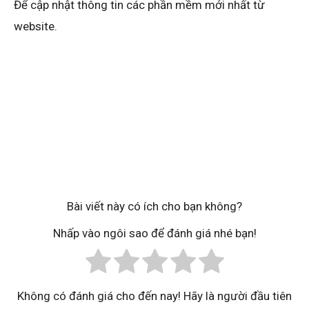
Để cập nhật thông tin các phần mềm mới nhất từ
website.
Bài viết này có ích cho bạn không?
Nhấp vào ngôi sao để đánh giá nhé bạn!
Không có đánh giá cho đến nay! Hãy là người đầu tiên