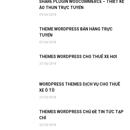
SHARE PLUGIN WOOCOMMERCE – THIẾT KẾ
ÁO THUN TRỰC TUYẾN
09/04/2018
THEME WORDPRESS BÁN HÀNG TRỰC
TUYẾN
07/04/2018
THEMES WORDPRESS CHO THUÊ XE HƠI
27/03/2018
WORDPRESS THEMES DỊCH VỤ CHO THUÊ
XE Ô TÔ
27/03/2018
THEMES WORDPRESS CHỦ ĐỀ TIN TỨC TẠP
CHÍ
22/03/2018