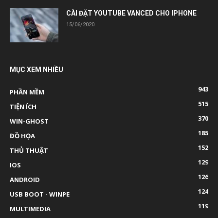
CÀI ĐẶT YOUTUBE VANCED CHO IPHONE
15/06/2020
MỤC XEM NHIỀU
943
PHẦN MỀM
515
TIỆN ÍCH
370
WIN-GHOST
185
ĐỒ HỌA
152
THỦ THUẬT
129
IOS
126
ANDROID
124
USB BOOT - WINPE
119
MULTIMEDIA