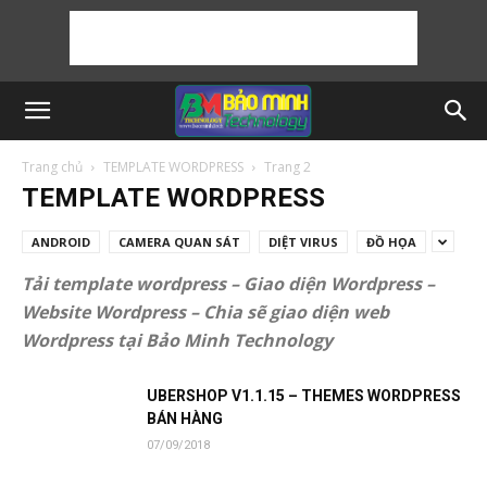
Trang chủ
TEMPLATE WORDPRESS
Trang 2
TEMPLATE WORDPRESS
ANDROID
CAMERA QUAN SÁT
DIỆT VIRUS
ĐỒ HỌA
Tải template wordpress – Giao diện Wordpress –
Website Wordpress – Chia sẽ giao diện web
Wordpress tại Bảo Minh Technology
UBERSHOP V1.1.15 – THEMES WORDPRESS
BÁN HÀNG
07/09/2018