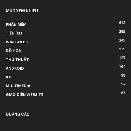
MỤC XEM NHIỀU
612
PHẦN MỀM
295
TIỆN ÍCH
245
WIN-GHOST
129
ĐỒ HỌA
127
THỦ THUẬT
104
ANDROID
98
IOS
97
MULTIMEDIA
63
GIAO DIỆN WEBSITE
QUẢNG CÁO