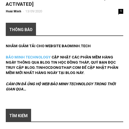
ACTIVATED]
-
Hoài Minh
13/09/2020
1
THÔNG BÁO
NHẰM GIẢM TẢI CHO WEBSITE
BAOMINH.TECH
BẢO MINH TECHNOLOGY
CẬP NHẬT CÁC PHẦN MỀM HÀNG
NGÀY THÔNG QUA BLOG TIN HỌC ĐỒNG THÁP
, QUÝ BẠN ĐỌC
TRUY CẬP
BLOG.TINHOCDONGTHAP.COM
ĐỂ CẬP NHẬT PHẦN
MỀM MỚI NHẤT HÀNG NGÀY TẠI BLOG NÀY.
CÁM ƠN ĐÃ ỦNG HỘ WEB BẢO MINH TECHNOLOGY TRONG THỜI
GIAN QUA…
TÌM KIẾM