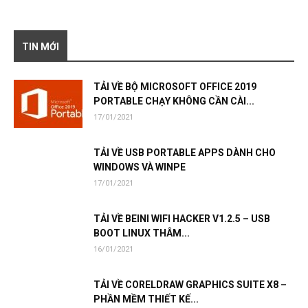
TIN MỚI
TẢI VỀ BỘ MICROSOFT OFFICE 2019
PORTABLE CHẠY KHÔNG CẦN CÀI...
17/01/2021
TẢI VỀ USB PORTABLE APPS DÀNH CHO
WINDOWS VÀ WINPE
17/01/2021
TẢI VỀ BEINI WIFI HACKER V1.2.5 – USB
BOOT LINUX THÂM...
16/01/2021
TẢI VỀ CORELDRAW GRAPHICS SUITE X8 –
PHẦN MỀM THIẾT KẾ...