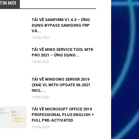
TIN MỚI
TẢI VỀ SAMFIRM V1.4.3 – ỨNG
DỤNG BYPASS SAMSUNG FRP
VÀ...
13/06/2021
TẢI VỀ MIKO SERVICE TOOL MTK
PRO 2021 – ỨNG DỤNG...
13/06/2021
TẢI VỀ WINDOWS SERVER 2019
(X64) VL WITH UPDATE 06.2021
INCL....
13/06/2021
TẢI VỀ MICROSOFT OFFICE 2019
PROFESSIONAL PLUS ENGLISH +
FULL PRE-ACTIVATED
13/06/2021