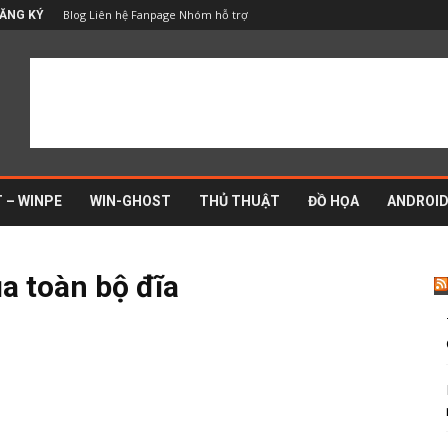
Blog
Liên hệ
Fanpage
Nhóm hỗ trợ
ĂNG KÝ
 – WINPE
WIN-GHOST
THỦ THUẬT
ĐỒ HỌA
ANDROI
ủa toàn bộ đĩa