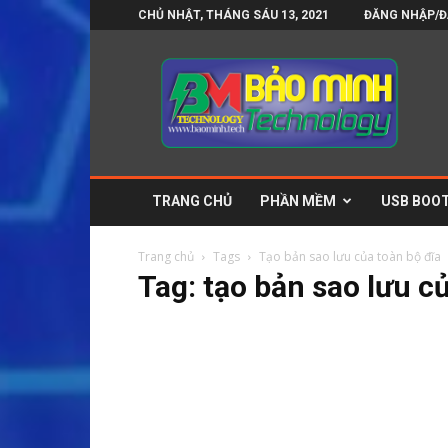
CHỦ NHẬT, THÁNG SÁU 13, 2021
ĐĂNG NHẬP/Đ
Bảo
Minh
Technology
–
Blog
tin
công
TRANG CHỦ
PHẦN MỀM
USB BOOT
nghệ
và
phần
Trang chủ
Tags
Tạo bản sao lưu của toàn bộ đĩa
mềm
Tag: tạo bản sao lưu c