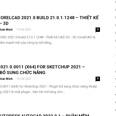
CORELCAD 2021.0 BUILD 21.0.1.1248 – THIẾT KẾ
– 3D
-
Hoài Minh
17/04/2021
0
lCAD 2021.0 build 21.0.1.1248 - Thiết kế CAD 2D - 3D CorelCAD là
ềm mạnh mẽ của công ty nổi tiếng...
021.0.0011 (X64) FOR SKETCHUP 2021 –
 BỔ SUNG CHỨC NĂNG
-
Hoài Minh
16/04/2021
0
0.0011 (x64) for Sketchup 2021 - Plugin bổ sung chức năng Skalp
p 2021 là một plugin , tiện ích mở rộng cho...