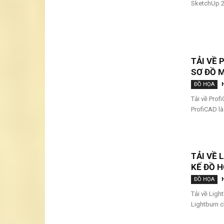
SketchUp 2
TẢI VỀ 
SƠ ĐỒ M
ĐỒ HỌA
Tải về Prof
ProfiCAD là
TẢI VỀ 
KẾ ĐỒ H
ĐỒ HỌA
Tải về Ligh
Lightburn c