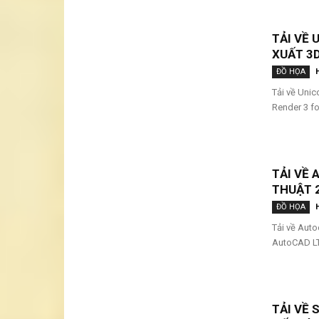
TẢI VỀ 
XUẤT 3
ĐỒ HỌA
Tải về Unic
Render 3 fo
TẢI VỀ 
THUẬT 
ĐỒ HỌA
Tải về Auto
AutoCAD LT
TẢI VỀ 