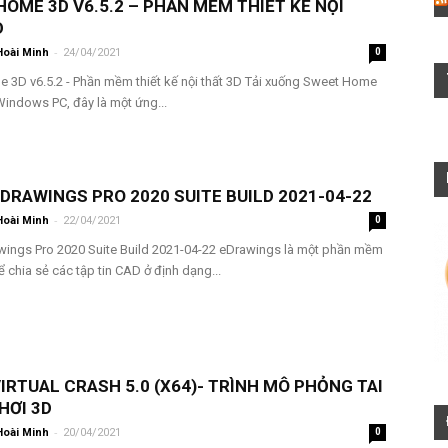
OME 3D V6.5.2 – PHẦN MỀM THIẾT KẾ NỘI
D
-
Hoài Minh
24/04/2021
0
 3D v6.5.2 - Phần mềm thiết kế nội thất 3D Tải xuống Sweet Home
indows PC, đây là một ứng...
EDRAWINGS PRO 2020 SUITE BUILD 2021-04-22
-
Hoài Minh
22/04/2021
0
awings Pro 2020 Suite Build 2021-04-22 eDrawings là một phần mềm
ể chia sẻ các tập tin CAD ở định dạng...
VIRTUAL CRASH 5.0 (X64)- TRÌNH MÔ PHỎNG TAI
HƠI 3D
-
Hoài Minh
20/04/2021
0