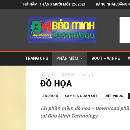
THỨ NĂM, THÁNG MƯỜI MỘT 25, 2021
ĐĂNG NHẬP/ĐĂNG 
Bảo
Minh
Technology
–
Blog
tin
công
TRANG CHỦ
PHẦN MỀM
BOOT – WINPE
nghệ
và
phần
Trang chủ
ĐỒ HỌA
Trang 3
mềm
ĐỒ HỌA
ANDROID
CAMERA QUAN SÁT
DIỆT VIRUS
Tải phần mềm đồ họa – Download phần
tại Bảo Minh Technology