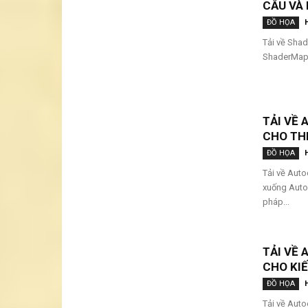
CẤU VÀ 
ĐỒ HỌA
Tải về Shad
ShaderMap P
TẢI VỀ
CHO TH
ĐỒ HỌA
Tải về Auto
xuống Auto
pháp...
TẢI VỀ
CHO KIẾ
ĐỒ HỌA
Tải về Auto