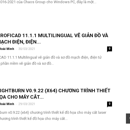
016-2021 của Chaos Group cho Windows PC, đây là một...
PROFICAD 11.1.1 MULTILINGUAL VẼ GIẢN ĐỒ VÀ
ẠCH ĐIỆN, ĐIỆN...
-
Hoài Minh
30/03/2021
0
iCAD 11.1.1 Multilingual vẽ giản đồ và sơ đồ mạch điện, điện tử
 phần mềm vẽ giản đồ và sơ đồ...
LIGHTBURN V0.9.22 (X64) CHƯƠNG TRÌNH THIẾT
ỌA CHO MÁY CẮT...
-
Hoài Minh
29/03/2021
0
tburn v0.9.22 (x64) chương trình thiết kế đồ họa cho máy cắt laser
hương trình thiết kế đồ họa cho máy cắt...