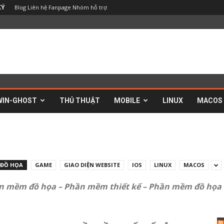
Blog
Liên hệ
Fanpage
Nhóm hỗ trợ
KÝ
WIN-GHOST
THỦ THUẬT
MOBILE
LINUX
MACOS
ĐỒ HỌA
GAME
GIAO DIỆN WEBSITE
IOS
LINUX
MACOS
 mềm đồ họa – Phần mềm thiết kế – Phần mềm đồ họa k