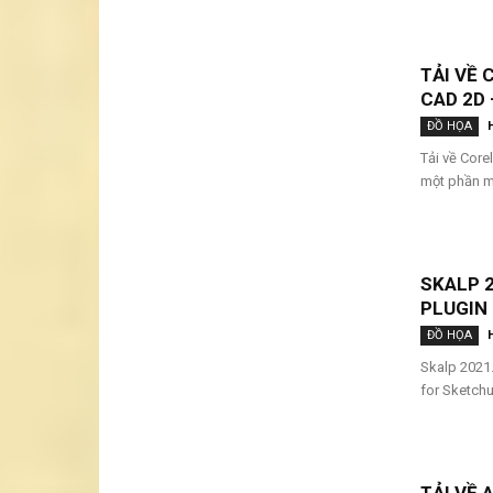
TẢI VỀ 
CAD 2D 
ĐỒ HỌA
Tải về Core
một phần m
SKALP 2
PLUGIN
ĐỒ HỌA
Skalp 2021.
for Sketchu