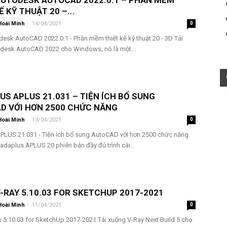
 AUTODESK AUTOCAD 2022.0.1 – PHẦN MỀM
Ế KỸ THUẬT 20 –...
-
Hoài Minh
14/04/2021
0
desk AutoCAD 2022.0.1 - Phần mềm thiết kế kỹ thuật 20 - 3D Tải
desk AutoCAD 2022 cho Windows, nó là một...
S APLUS 21.031 – TIỆN ÍCH BỔ SUNG
D VỚI HƠN 2500 CHỨC NĂNG
-
Hoài Minh
13/04/2021
0
PLUS 21.031 - Tiện ích bổ sung AutoCAD với hơn 2500 chức năng
adaplus APLUS 20 phiên bản đầy đủ trình cài...
V-RAY 5.10.03 FOR SKETCHUP 2017-2021
-
Hoài Minh
11/04/2021
0
y 5.10.03 for SketchUp 2017-2021 Tải xuống V-Ray Next Build 5 cho