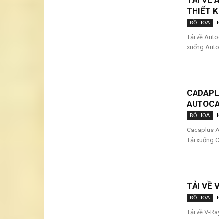
TẢI VỀ
THIẾT K
ĐỒ HỌA
Tải về Auto
xuống Auto
CADAPLU
AUTOCA
ĐỒ HỌA
Cadaplus A
Tải xuống C
TẢI VỀ 
ĐỒ HỌA
Tải về V-Ra