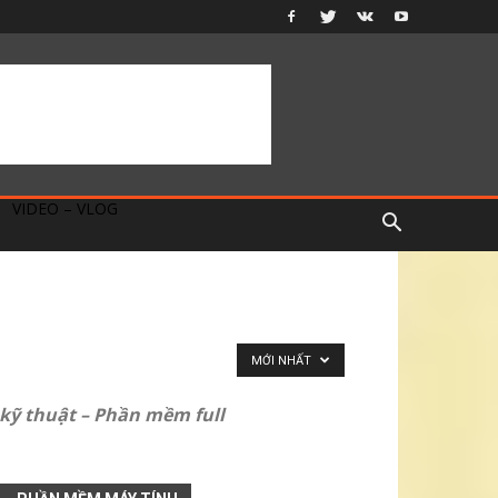
VIDEO – VLOG
MỚI NHẤT
ỹ thuật – Phần mềm full