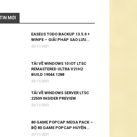
TIN MỚI
EASEUS TODO BACKUP 13.5.0 +
WINPE – GIẢI PHÁP SAO LƯU...
25/11/2021
TẢI VỀ WINDOWS 10 IOT LTSC
REMASTERED ULTRA V21H2
BUILD 19044.1288
25/11/2021
TẢI VỀ WINDOWS SERVER LTSC
22509 INSIDER PREVIEW
25/11/2021
80 GAME POPCAP MEGA PACK –
BỘ 80 GAME POPCAP HUYỀN...
25/11/2021