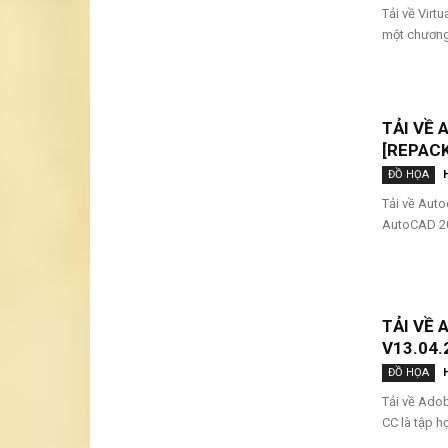
Tải về Virtu
một chương 
TẢI VỀ 
[REPAC
ĐỒ HỌA
Tải về Aut
AutoCAD 202
TẢI VỀ
V13.04.
ĐỒ HỌA
Tải về Ado
CC là tập h