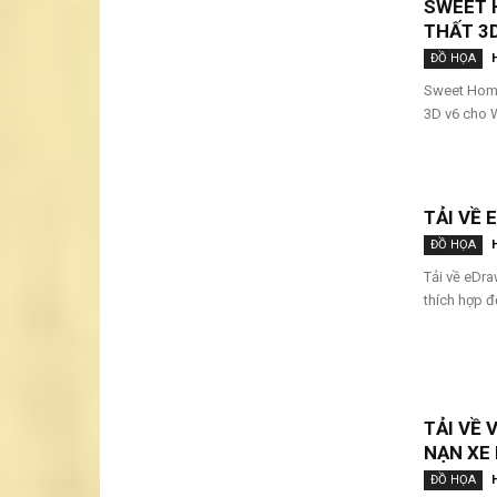
SWEET H
THẤT 3
ĐỒ HỌA
Sweet Home
3D v6 cho W
TẢI VỀ 
ĐỒ HỌA
Tải về eDr
thích hợp đ
TẢI VỀ 
NẠN XE 
ĐỒ HỌA