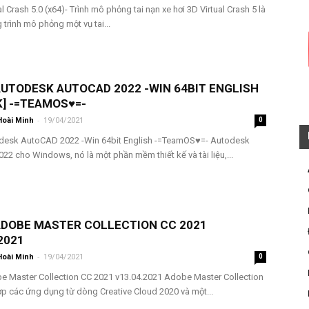
al Crash 5.0 (x64)- Trình mô phỏng tai nạn xe hơi 3D Virtual Crash 5 là
trình mô phỏng một vụ tai...
AUTODESK AUTOCAD 2022 -WIN 64BIT ENGLISH
K] -=TEAMOS♥=-
-
Hoài Minh
19/04/2021
0
odesk AutoCAD 2022 -Win 64bit English -=TeamOS♥=- Autodesk
2 cho Windows, nó là một phần mềm thiết kế và tài liệu,...
 ADOBE MASTER COLLECTION CC 2021
2021
-
Hoài Minh
19/04/2021
0
be Master Collection CC 2021 v13.04.2021 Adobe Master Collection
ợp các ứng dụng từ dòng Creative Cloud 2020 và một...