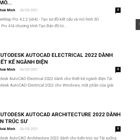
MÔ...
-
Hoài Minh
26/03/2021
0
erMap Pro 4.2.2 (x64) - Tạo sơ đồ kết cấu và mô hình 3D
ro 4 là chương trình Tạo Bản đồ từ...
 AUTODESK AUTOCAD ELECTRICAL 2022 DÀNH
IẾT KẾ NGÀNH ĐIỆN
-
Hoài Minh
26/03/2021
0
desk AutoCAD Electrical 2022 dành cho thiết kế ngành điện Tải
desk AutoCAD Electrical 2022 cho Windows, một phần của giải
 AUTODESK AUTOCAD ARCHITECTURE 2022 DÀNH
N ​​TRÚC SƯ
-
Hoài Minh
26/03/2021
0
desk AutoCAD Architecture 2022 dành cho kiến ​​trúc sư Tải xuống