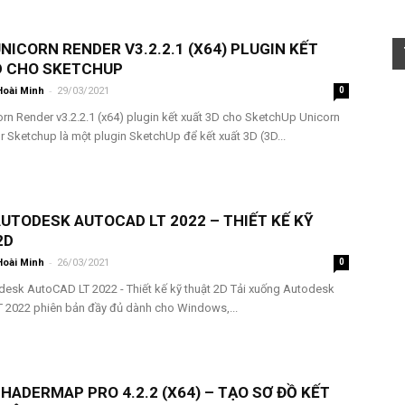
UNICORN RENDER V3.2.2.1 (X64) PLUGIN KẾT
D CHO SKETCHUP
-
Hoài Minh
29/03/2021
0
orn Render v3.2.2.1 (x64) plugin kết xuất 3D cho SketchUp Unicorn
r Sketchup là một plugin SketchUp để kết xuất 3D (3D...
AUTODESK AUTOCAD LT 2022 – THIẾT KẾ KỸ
2D
-
Hoài Minh
26/03/2021
0
desk AutoCAD LT 2022 - Thiết kế kỹ thuật 2D Tải xuống Autodesk
 2022 phiên bản đầy đủ dành cho Windows,...
SHADERMAP PRO 4.2.2 (X64) – TẠO SƠ ĐỒ KẾT