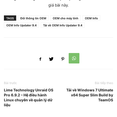
giá bài này.
TAGS
Đổi thông tin OEM
OEM cho máy tính
OEM Info
OEM Info Updater 9.4
Tải về OEM Info Updater 9.4
Bài trước
Bài tiếp theo
Lime Technology Unraid OS
Tải về Windows 7 Ultimate
Pro 6.9.2 – Hệ điều hành
x64 Super Slim Build by
Linux chuyên về quản lý dữ
TeamOS
liệu