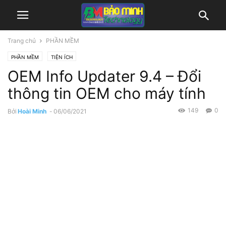
Trang chủ
PHẦN MỀM
PHẦN MỀM
TIỆN ÍCH
OEM Info Updater 9.4 – Đổi
thông tin OEM cho máy tính
149
0
Bởi
Hoài Minh
-
06/06/2021