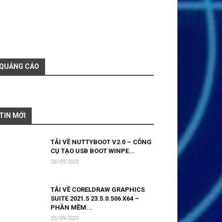
QUẢNG CÁO
TIN MỚI
TẢI VỀ NUTTYBOOT V2.0 – CÔNG
CỤ TẠO USB BOOT WINPE...
26/09/2021
TẢI VỀ CORELDRAW GRAPHICS
SUITE 2021.5 23.5.0.506 X64 –
PHẦN MỀM...
25/09/2021