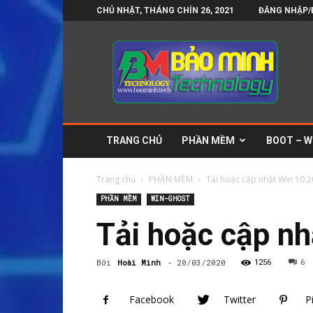
CHỦ NHẬT, THÁNG CHÍN 26, 2021
ĐĂNG NHẬP/
Bảo
Minh
Technology
–
Blog
tin
công
TRANG CHỦ
PHẦN MỀM
BOOT – W
nghệ
và
phần
Trang chủ
PHẦN MỀM
Tải hoặc cập nhật Win 10 
mềm
PHẦN MỀM
WIN-GHOST
Tải hoặc cập n
Bởi
Hoài Minh
-
20/03/2020
1256
6
Facebook
Twitter
P