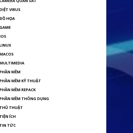
CAMERA QUAN SÁT
DIỆT VIRUS
ĐỒ HỌA
GAME
IOS
LINUX
MACOS
MULTIMEDIA
PHẦN MỀM
PHẦN MỀM KỸ THUẬT
PHẦN MỀM REPACK
PHẦN MỀM THÔNG DỤNG
THỦ THUẬT
TIỆN ÍCH
TIN TỨC