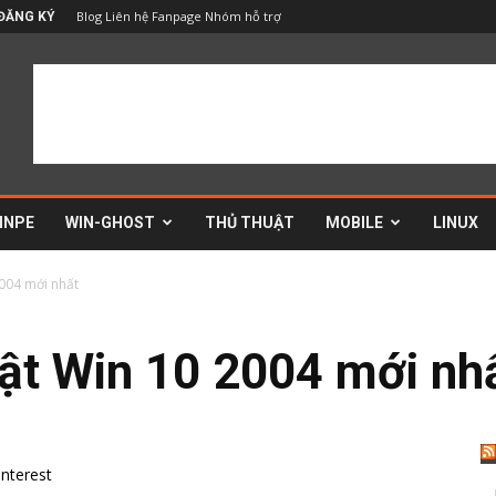
Blog
Liên hệ
Fanpage
Nhóm hỗ trợ
ĐĂNG KÝ
INPE
WIN-GHOST
THỦ THUẬT
MOBILE
LINUX
2004 mới nhất
hật Win 10 2004 mới nh
interest