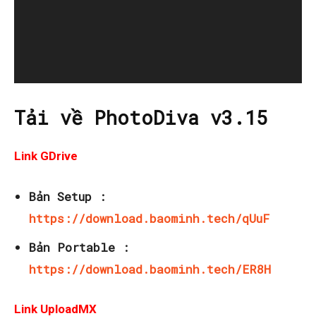
Tải về PhotoDiva v3.15
Link GDrive
Bản Setup :
https://download.baominh.tech/qUuF
Bản Portable :
https://download.baominh.tech/ER8H
Link UploadMX