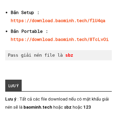
Bản Setup :
https://download.baominh.tech/flU4qa
Bản Portable :
https://download.baominh.tech/8TcLvOi
Pass giải nén file là
 sbz
LƯU Ý
Lưu ý
: Tất cả các file download nếu có mật khẩu giải
nén sẽ là
baominh.tech
hoặc
sbz
hoặc
123