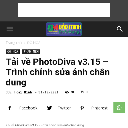
Trang chủ
ĐỒ HỌA
ĐỒ HỌA
PHẦN MỀM
Tải về PhotoDiva v3.15 –
Trình chỉnh sửa ảnh chân
dung
Bởi
Hoài Minh
-
31/12/2021
78
0
Facebook
Twitter
Pinterest
Tải về PhotoDiva v3.15 - Trình chỉnh sửa ảnh chân dung