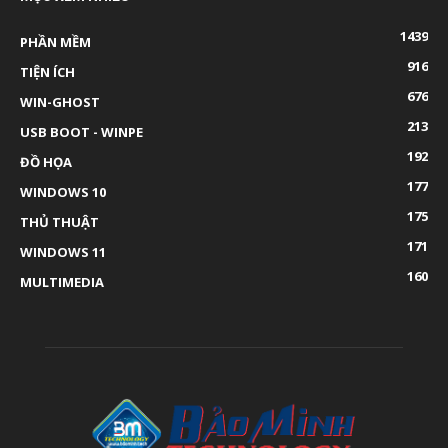
1439
PHẦN MỀM
916
TIỆN ÍCH
676
WIN-GHOST
213
USB BOOT - WINPE
192
ĐỒ HỌA
177
WINDOWS 10
175
THỦ THUẬT
171
WINDOWS 11
160
MULTIMEDIA