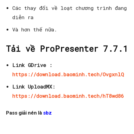
Các thay đổi về loạt chương trình đang
diễn ra
Và hơn thế nữa.
Tải về ProPresenter 7.7.1
Link GDrive :
https://download.baominh.tech/OvgxnlQ
Link UploadMX:
https://download.baominh.tech/hT8wd86
Pass giải nén là
sbz