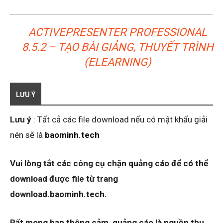
ACTIVEPRESENTER PROFESSIONAL
8.5.2 – TẠO BÀI GIẢNG, THUYẾT TRÌNH
(ELEARNING)
LƯU Ý
Lưu ý
: Tất cả các file download nếu có mật khẩu giải
nén sẽ là
baominh.tech
Vui lòng tắt các công cụ chặn quảng cáo để có thể
download được file từ trang
download.baominh.tech.
Rất mong bạn thông cảm, quảng cáo là nguồn thu