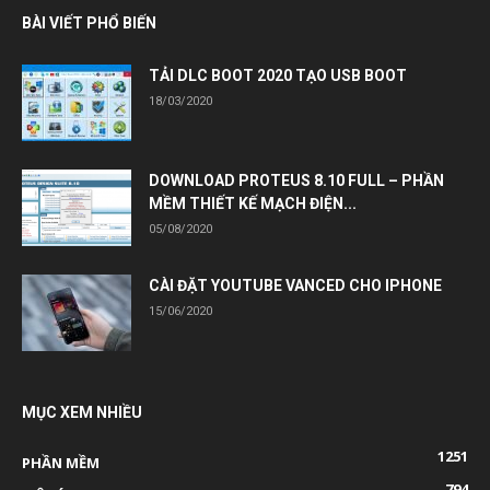
BÀI VIẾT PHỔ BIẾN
TẢI DLC BOOT 2020 TẠO USB BOOT
18/03/2020
DOWNLOAD PROTEUS 8.10 FULL – PHẦN
MỀM THIẾT KẾ MẠCH ĐIỆN...
05/08/2020
CÀI ĐẶT YOUTUBE VANCED CHO IPHONE
15/06/2020
MỤC XEM NHIỀU
1251
PHẦN MỀM
794