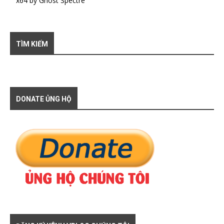
x64 by Ghost Spectre
TÌM KIẾM
DONATE ỦNG HỘ