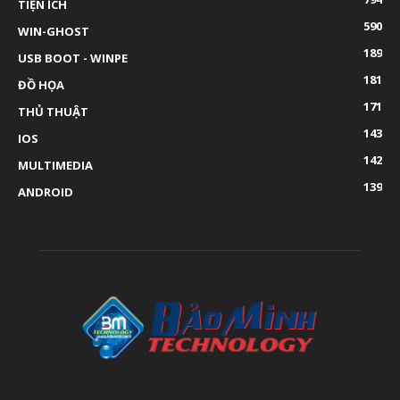
TIỆN ÍCH
590
WIN-GHOST
189
USB BOOT - WINPE
181
ĐỒ HỌA
171
THỦ THUẬT
143
IOS
142
MULTIMEDIA
139
ANDROID