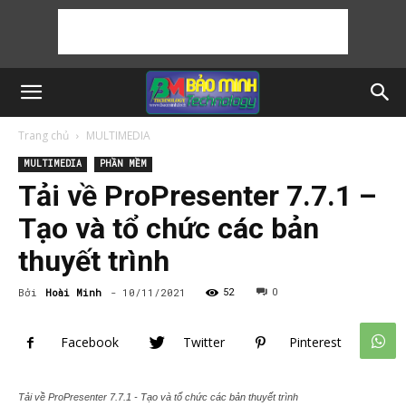
Trang chủ
MULTIMEDIA
MULTIMEDIA
PHẦN MỀM
Tải về ProPresenter 7.7.1 –
Tạo và tổ chức các bản
thuyết trình
Bởi
Hoài Minh
-
10/11/2021
52
0
Facebook
Twitter
Pinterest
Tải về ProPresenter 7.7.1 - Tạo và tổ chức các bản thuyết trình