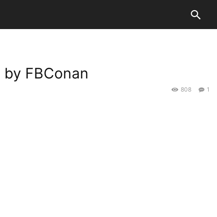
) by FBConan
808
1