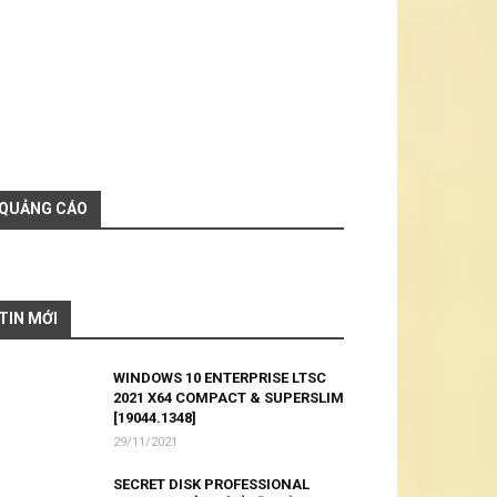
QUẢNG CÁO
TIN MỚI
WINDOWS 10 ENTERPRISE LTSC
2021 X64 COMPACT & SUPERSLIM
[19044.1348]
29/11/2021
10%20_Pro%2021H2%2019044.1319_x64_Oct_2021_Pr
SECRET DISK PROFESSIONAL