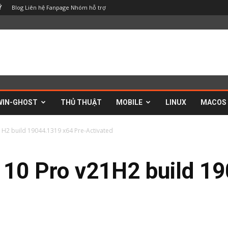
Blog
Liên hệ
Fanpage
Nhóm hỗ trợ
Ý
WIN-GHOST
THỦ THUẬT
MOBILE
LINUX
MACOS
1H2 build 19044.1319 x64 Pre-Activated
 10 Pro v21H2 build 1