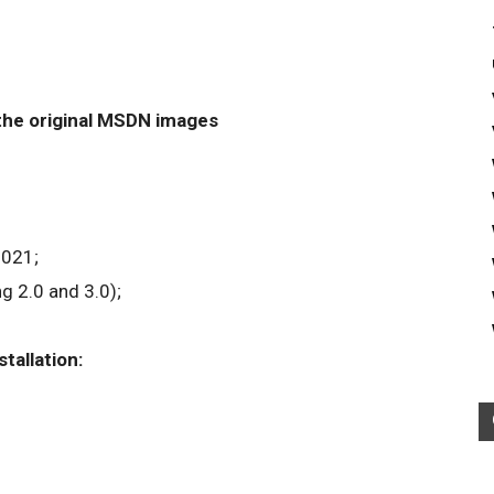
the original MSDN images
021;​
 2.0 and 3.0);​
tallation:​