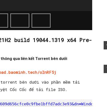
21H2 build 19044.1319 x64 Pre-
ề thông qua liên kết Torrent bên dưới
oad.baominh.tech/oInRF5j
torrent bên dưới vào phần mềm tải
uyệt Cốc Cốc để tải file ISO.
609d656cfce0c9fbe1bffd7adc3e93&dn=Windows%20