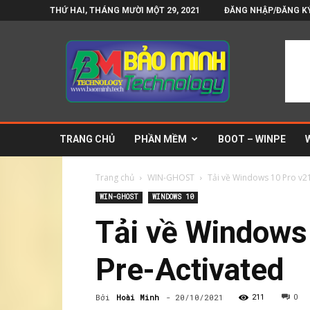
THỨ HAI, THÁNG MƯỜI MỘT 29, 2021
ĐĂNG NHẬP/ĐĂNG K
Bảo
Minh
Technology
–
Blog
tin
công
TRANG CHỦ
PHẦN MỀM
BOOT – WINPE
nghệ
và
phần
Trang chủ
WIN-GHOST
Tải về Windows 10 Pro v2
mềm
WIN-GHOST
WINDOWS 10
Tải về Windows
Pre-Activated
Bởi
Hoài Minh
-
20/10/2021
211
0