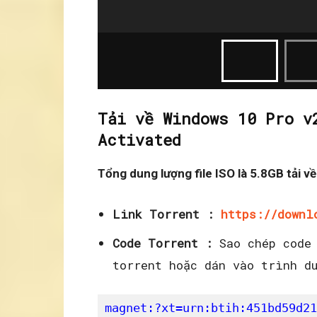
Tải về Windows 10 Pro v
Activated
Tổng dung lượng file ISO là 5.8GB tải v
Link Torrent :
https://downl
Code Torrent :
Sao chép code 
torrent hoặc dán vào trình d
magnet:?xt=urn:btih:451bd59d21