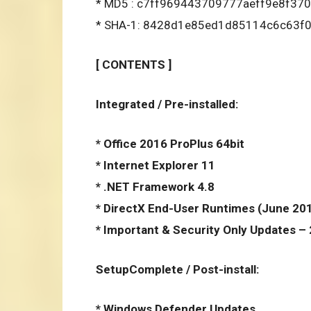
* MD5 : c7ff969443709777aeff9e8f37
* SHA-1: 8428d1e85ed1d85114c6c63f
[ CONTENTS ]
Integrated / Pre-installed:
* Office 2016 ProPlus 64bit
* Internet Explorer 11
* .NET Framework 4.8
* DirectX End-User Runtimes (June 20
* Important & Security Only Updates –
SetupComplete / Post-install:
* Windows Defender Updates