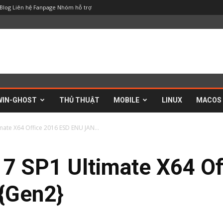
Blog
Liên hệ
Fanpage
Nhóm hỗ trợ
WIN-GHOST
THỦ THUẬT
MOBILE
LINUX
MACOS
mate X64 Office 2016 ESD ENU JAN...
 7 SP1 Ultimate X64 O
{Gen2}