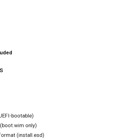
luded
MS
UEFI-bootable)
 (boot.wim only)
ormat (install.esd)