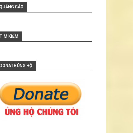
QUẢNG CÁO
TÌM KIẾM
DONATE ỦNG HỘ