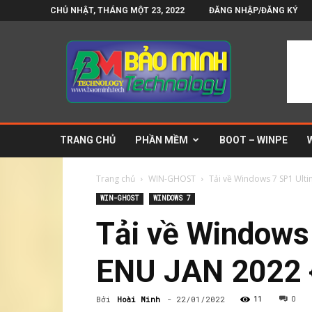
CHỦ NHẬT, THÁNG MỘT 23, 2022
ĐĂNG NHẬP/ĐĂNG KÝ
Bảo
Minh
Technology
–
Blog
tin
công
TRANG CHỦ
PHẦN MỀM
BOOT – WINPE
nghệ
và
phần
Trang chủ
WIN-GHOST
Tải về Windows 7 SP1 Ulti
mềm
WIN-GHOST
WINDOWS 7
Tải về Windows
ENU JAN 2022 
Bởi
Hoài Minh
-
22/01/2022
11
0