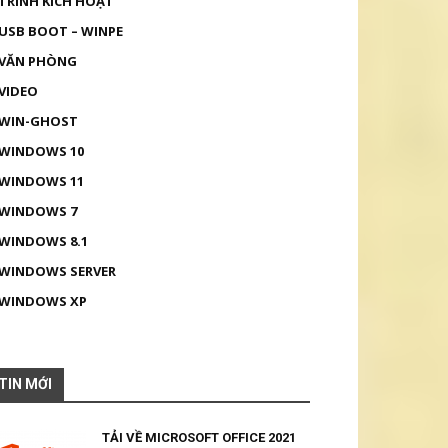
TRÌNH KÍCH HOẠT
USB BOOT – WINPE
VĂN PHÒNG
VIDEO
WIN-GHOST
WINDOWS 10
WINDOWS 11
WINDOWS 7
WINDOWS 8.1
WINDOWS SERVER
WINDOWS XP
TIN MỚI
TẢI VỀ MICROSOFT OFFICE 2021