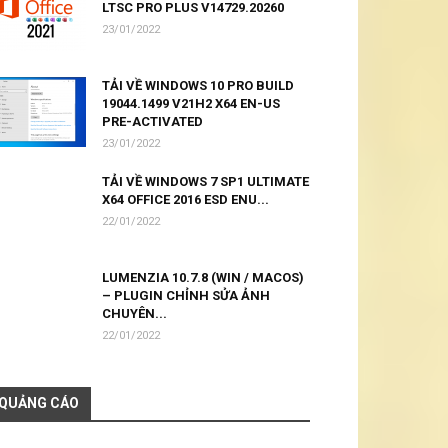
LTSC PRO PLUS V14729.20260
23/01/2022
TẢI VỀ WINDOWS 10 PRO BUILD
19044.1499 V21H2 X64 EN-US
PRE-ACTIVATED
23/01/2022
TẢI VỀ WINDOWS 7 SP1 ULTIMATE
X64 OFFICE 2016 ESD ENU...
22/01/2022
LUMENZIA 10.7.8 (WIN / MACOS)
– PLUGIN CHỈNH SỬA ẢNH
CHUYÊN...
22/01/2022
QUẢNG CÁO