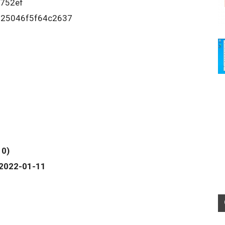
0752ef
025046f5f64c2637
10)
 2022-01-11