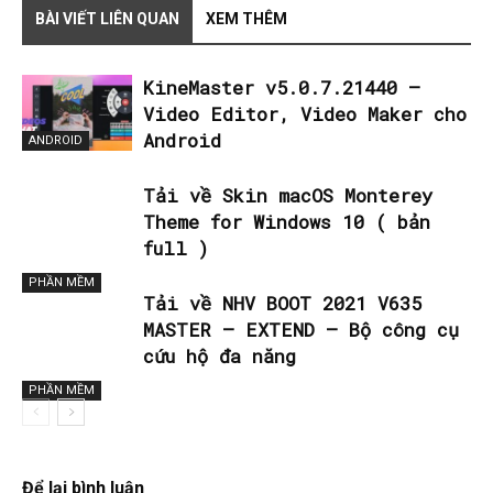
BÀI VIẾT LIÊN QUAN
XEM THÊM
KineMaster v5.0.7.21440 –
Video Editor, Video Maker cho
Android
ANDROID
Tải về Skin macOS Monterey
Theme for Windows 10 ( bản
full )
PHẦN MỀM
Tải về NHV BOOT 2021 V635
MASTER – EXTEND – Bộ công cụ
cứu hộ đa năng
PHẦN MỀM
Để lại bình luận