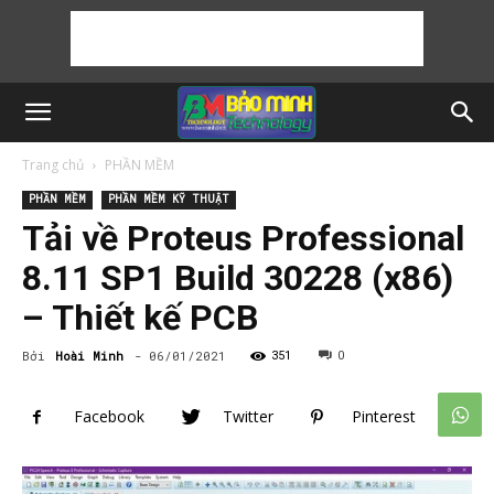
Trang chủ
PHẦN MỀM
PHẦN MỀM
PHẦN MỀM KỸ THUẬT
Tải về Proteus Professional
8.11 SP1 Build 30228 (x86)
– Thiết kế PCB
Bởi
Hoài Minh
-
06/01/2021
351
0
Facebook
Twitter
Pinterest