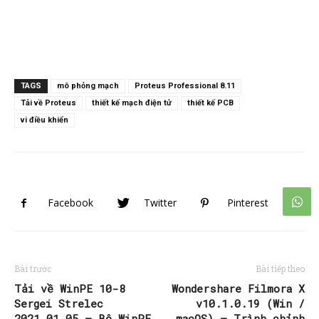
TAGS
mô phỏng mạch
Proteus Professional 8.11
Tải về Proteus
thiết kế mạch điện tử
thiết kế PCB
vi điều khiển
Facebook
Twitter
Pinterest
Bài trước
Bài tiếp theo
Tải về WinPE 10-8
Wondershare Filmora X
Sergei Strelec
v10.1.0.19 (Win /
2021.01.05 – Bộ WinPE
macOS) – Trình chỉnh