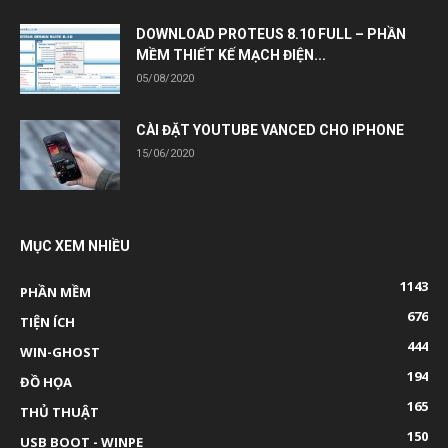
DOWNLOAD PROTEUS 8.10 FULL – PHẦN
MỀM THIẾT KẾ MẠCH ĐIỆN...
05/08/2020
CÀI ĐẶT YOUTUBE VANCED CHO IPHONE
15/06/2020
MỤC XEM NHIỀU
1143
PHẦN MỀM
676
TIỆN ÍCH
444
WIN-GHOST
194
ĐỒ HỌA
165
THỦ THUẬT
150
USB BOOT - WINPE