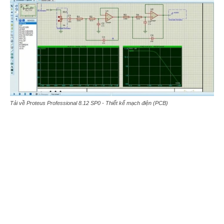
Tải về Proteus Professional 8.12 SP0 - Thiết kế mạch điện (PCB)